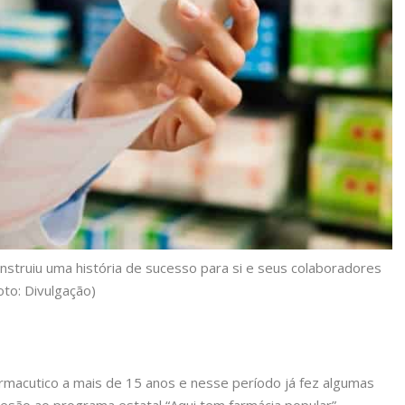
truiu uma história de sucesso para si e seus colaboradores
oto: Divulgação)
macutico a mais de 15 anos e nesse período já fez algumas
 adesão ao programa estatal “Aqui tem farmácia popular”,