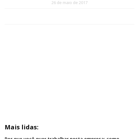
26 de maio de 2017
Mais lidas:
Por que você quer trabalhar nesta empresa: como