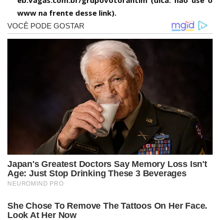
eb.vagas.com.br/grupovotorantim (dica: não use o
www na frente desse link).