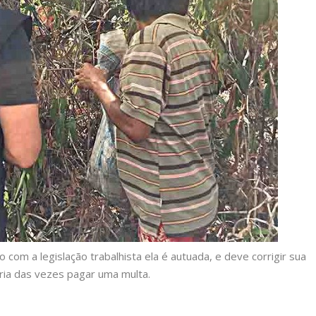
om a legislação trabalhista ela é autuada, e deve corrigir sua
oria das vezes pagar uma multa.